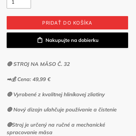
PRIDAŤ DO KOŠÍKA
Nakupujte na dobierku
Produkt
sa
🔴 STROJ NA MÄSO Č. 32
pridáva
do
➡💰 Cena: 49,99 €
košíka
🔴 Vyrobené z kvalitnej hliníkovej zliatiny
🔴 Nový dizajn uľahčuje používanie a čistenie
🔴Stroj je určený na ručné a mechanické
spracovanie mäsa