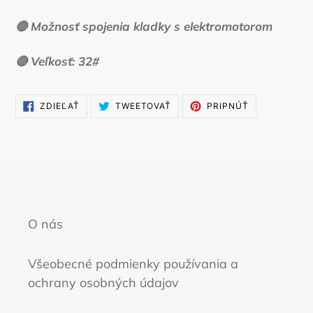
🔴 Možnosť spojenia kladky s elektromotorom
🔴 Veľkosť: 32#
ZDIELAŤ
TWEETOVAŤ
PRIPNÚŤ
ZDIEĽAŤ
TWEETOVAŤ
PRIPNÚŤ
NA
NA
NA
FACEBOOKU
TWITTERI
PINTERESTE
O nás
Všeobecné podmienky používania a
ochrany osobných údajov