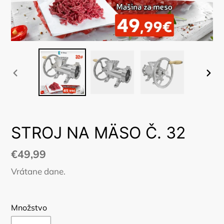
PREDCHÁDZAJÚCA
NAS
SNÍMKA
SNÍ
STROJ NA MÄSO Č. 32
Normálna
€49,99
cena
Vrátane dane.
Množstvo